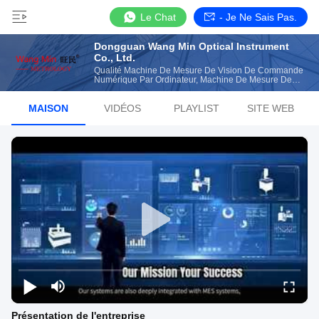
Le Chat
- Je Ne Sais Pas.
Dongguan Wang Min Optical Instrument
Co., Ltd.
Qualité Machine De Mesure De Vision De Commande
Numérique Par Ordinateur, Machine De Mesure De
Coordonnées 2D Fabricant De Chine
MAISON
VIDÉOS
PLAYLIST
SITE WEB
Présentation de l'entreprise