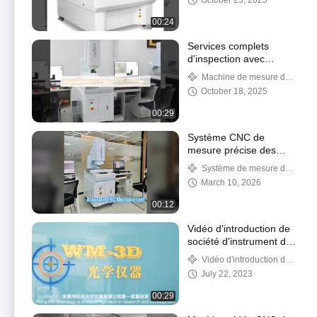
October 25, 2025
pour la mesure
00:24
Services complets
d'inspection avec
machine de mesure à
Machine de mesure de
vision CNC de pointe
vision de commande
October 18, 2025
pour le contrôle dans
numérique par ordinateur
diverses applications
00:29
Système CNC de
mesure précise des
accessoires de tampon
Système de mesure de
dimension d'image
March 10, 2026
00:12
Vidéo d'introduction de
société d'instrument de
mesure d'image
Vidéo d'introduction de
société
July 22, 2023
00:29