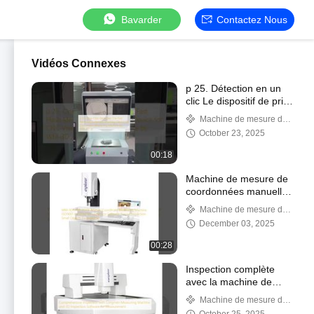
Bavarder
Contactez Nous
Vidéos Connexes
p 25. Détection en un
clic Le dispositif de prise
de vue de mesure
Machine de mesure de
rapide par flash pour
vision de commande
October 23, 2025
machine de mesure de
numérique par ordinateur
vision CNC par WM-3D
00:18
/p
Machine de mesure de
coordonnées manuelle
WM-3D VMS-2010F,
Machine de mesure du
logiciel d'inspection 3D
même rang manuelle
December 03, 2025
certifié ISO9001,
inspection précise de
00:28
petits objets
Guangdong
Inspection complète
avec la machine de
mesure Longmen et le
Machine de mesure de
logiciel d'inspection 3D
coordonnées à portique