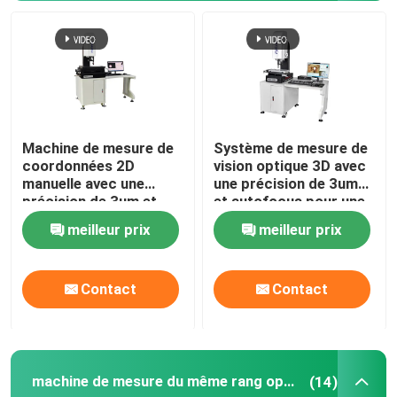
Machine de mesure de
Système de mesure de
coordonnées 2D
vision optique 3D avec
manuelle avec une
une précision de 3um
précision de 3um et
et autofocus pour une
une alimentation de
installation facile dans
meilleur prix
meilleur prix
220V 50Hz pour une
l'électronique
mesure de précision
À la maison
Contact
Contact
Produits
machine de mesure du même rang optique
(14)
Vidéos