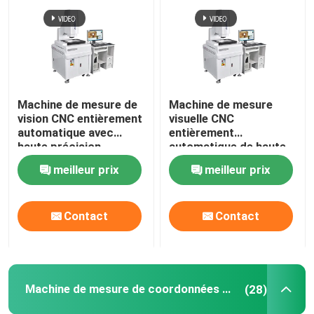
Machine de mesure de
Machine de mesure
vision CNC entièrement
visuelle CNC
automatique avec
entièrement
haute précision
automatique de haute
3+L/200μm et
précision avec
meilleur prix
meilleur prix
instrument de mesure
matériau granit pour la
optique à base de
mesure optique 3D
granit
Contact
Contact
Machine de mesure de coordonnées 2D
(28)