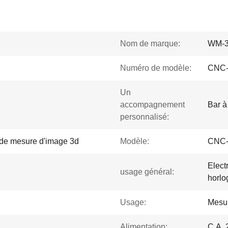
Nom de marque:
WM-
Numéro de modèle:
CNC-
Un
accompagnement
Bar à
personnalisé:
st de mesure d'image 3d
Modèle:
CNC-
Elect
usage général:
horlo
Usage:
Mesu
Alimentation:
C.A. 