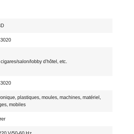
3D
3020
 cigares/salon/lobby d'hôtel, etc.
3020
ronique, plastiques, moules, machines, matériel,
ges, mobiles
rer
220 V/50-60 Hz