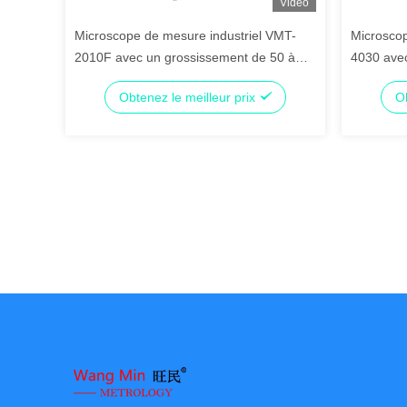
Vidéo
Microscope de mesure industriel VMT-
Microscop
2010F avec un grossissement de 50 à
4030 ave
500 fois, certifié ISO9001 pour la mesure
de travail
Obtenez le meilleur prix
Ob
d'images de haute précision
vis de pré