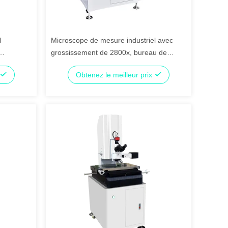
l
Microscope de mesure industriel avec
grossissement de 2800x, bureau de
0x et base
travail en granit et résolution de 0,005
Obtenez le meilleur prix
mm pour inspection de précision