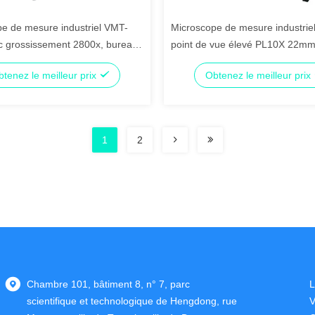
e de mesure industriel VMT-
Microscope de mesure industrie
c grossissement 2800x, bureau
point de vue élevé PL10X 22mm
 en granit et positionnement à
grossissement 50X-500X et mat
tenez le meilleur prix
Obtenez le meilleur prix
cision
granitique
1
2
Chambre 101, bâtiment 8, n° 7, parc
L
scientifique et technologique de Hengdong, rue
V