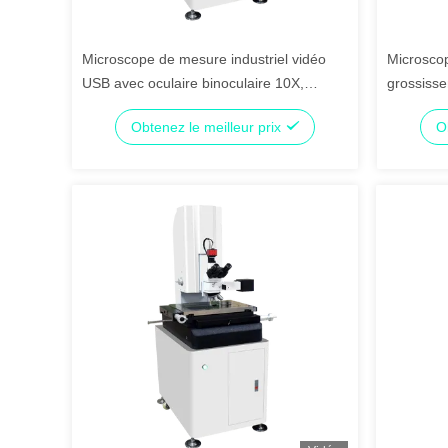
Microscope de mesure industriel vidéo
Microscop
USB avec oculaire binoculaire 10X,
grossiss
résolution 0,0005 mm et grossissement
et certif
Obtenez le meilleur prix
O
2800X
précision