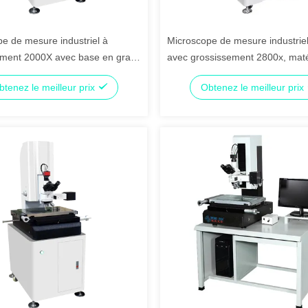
e de mesure industriel à
Microscope de mesure industriel
ement 2000X avec base en granit
avec grossissement 2800x, mat
ié ISO9001 pour l'inspection de
granitique et logiciel WM-3D pou
btenez le meilleur prix
Obtenez le meilleur prix
électronique et matériel.