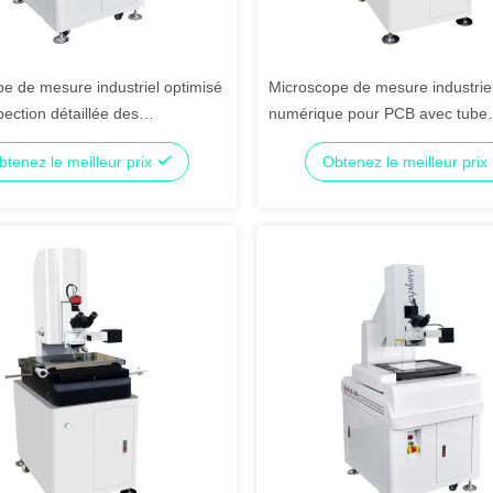
e de mesure industriel optimisé
Microscope de mesure industrie
pection détaillée des
numérique pour PCB avec tube
s et la mesure précise en
trinoculaire, grossissement 280
btenez le meilleur prix
Obtenez le meilleur prix
 industrielle
en granit