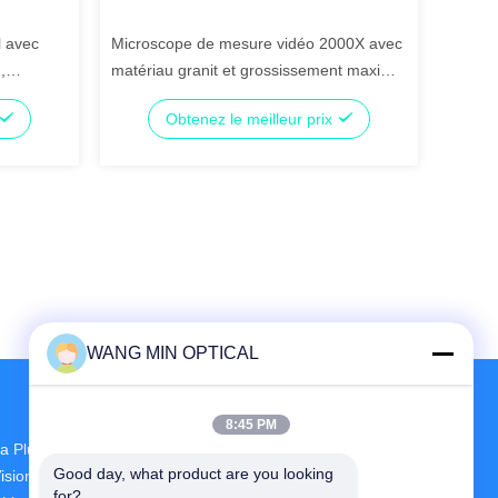
l avec
Microscope de mesure vidéo 2000X avec
,
matériau granit et grossissement maximal
ériau
de 2800X pour les tests médicaux
Obtenez le meilleur prix
industriels
WANG MIN OPTICAL
8:45 PM
a Plus Grande R & D Et La Production CNC
Good day, what product are you looking 
ision Measuring Machine Fournisseur En
for?