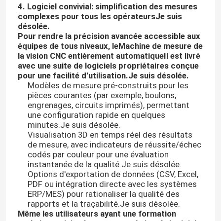
4. Logiciel convivial: simplification des mesures
complexes pour tous les opérateurs
Je suis
Machine de mesure de coordonnées 2D
désolée.
Pour rendre la précision avancée accessible aux
équipes de tous niveaux, le
Machine de mesure de
la vision CNC entièrement automatique
Il est livré
machine de mesure du même rang optique
avec une suite de logiciels propriétaires conçue
pour une facilité d'utilisation.
Je suis désolée.
Modèles de mesure pré-construits pour les
Machine de mesure de découpe
pièces courantes (par exemple, boulons,
engrenages, circuits imprimés), permettant
une configuration rapide en quelques
Machines de mesure visuelles
minutes.
Je suis désolée.
Visualisation 3D en temps réel des résultats
de mesure, avec indicateurs de réussite/échec
Machine de mesure de coordonnées à portique
codés par couleur pour une évaluation
instantanée de la qualité.
Je suis désolée.
Options d'exportation de données (CSV, Excel,
Machine optique de mesure d'OMM
PDF ou intégration directe avec les systèmes
ERP/MES) pour rationaliser la qualité des
rapports et la traçabilité.
Je suis désolée.
Machine de mesure CMM
Même les utilisateurs ayant une formation