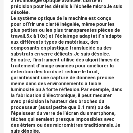
3Technologie optique avancée: clarté et
précision pour les détails à l'échelle micro
Je suis
désolée.
À propos de nous
Le système optique de la machine est conçu
pour offrir une clarté inégalée, même pour les
plus petites ou les plus transparentes pièces de
Visite de l'usine
travail.5x à 10x) et l'éclairage adaptatif s'adapte
aux différents types de matériaux, des
composants en plastique translucide ou des
substrats en verre délicats.
Je suis désolée.
Contrôle de la qualité
En outre, l'instrument utilise des algorithmes de
traitement d'image avancés pour améliorer la
détection des bords et réduire le bruit,
Nous contacter
garantissant une capture de données précise
même dans des environnements à faible
luminosité ou à forte réflexion.Par exemple, dans
Nouvelles
la fabrication d'électronique, il peut mesurer
avec précision la hauteur des broches du
processeur (aussi petite que 0.1 mm) ou de
Les affaires
l'épaisseur du verre de l'écran du smartphone,
tâches qui seraient presque impossibles avec
des étriers ou des micromètres traditionnels.
Je
Machine de mesure de vision de commande numérique 
suis désolée.