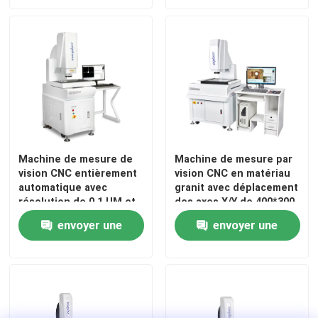
demande
demande
détection des défauts
Machine de mesure de
Machine de mesure par
vision CNC entièrement
vision CNC en matériau
automatique avec
granit avec déplacement
résolution de 0,1 UM et
des axes X/Y de 400*300
matériau granitique
et modèle CNC-4030AH
envoyer une
envoyer une
pour la mesure optique
de précision
demande
demande