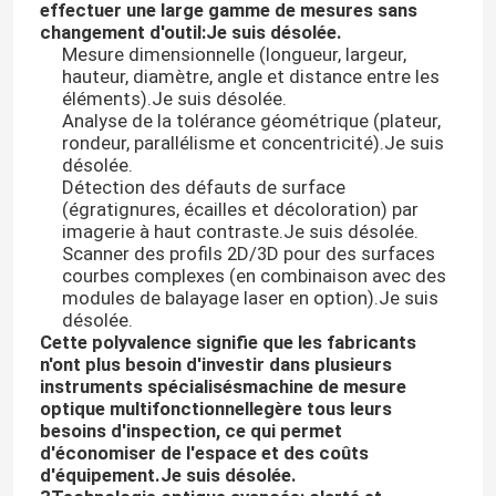
effectuer une large gamme de mesures sans
changement d'outil:
Je suis désolée.
Mesure dimensionnelle (longueur, largeur,
hauteur, diamètre, angle et distance entre les
éléments).
Je suis désolée.
Analyse de la tolérance géométrique (plateur,
rondeur, parallélisme et concentricité).
Je suis
désolée.
Détection des défauts de surface
(égratignures, écailles et décoloration) par
imagerie à haut contraste.
Je suis désolée.
Scanner des profils 2D/3D pour des surfaces
courbes complexes (en combinaison avec des
modules de balayage laser en option).
Je suis
désolée.
Cette polyvalence signifie que les fabricants
À la maison
n'ont plus besoin d'investir dans plusieurs
instruments spécialisés
machine de mesure
optique multifonctionnelle
gère tous leurs
Produits
besoins d'inspection, ce qui permet
d'économiser de l'espace et des coûts
d'équipement.
Je suis désolée.
Vidéos