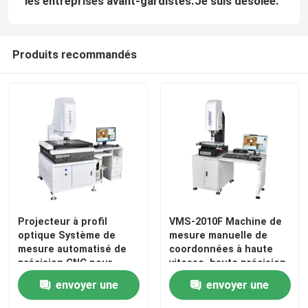
les entreprises avant-gardistes.
Je suis désolée.
Produits recommandés
Projecteur à profil
VMS-2010F Machine de
optique Système de
mesure manuelle de
mesure automatisé de
coordonnées à haute
précision CNC pour
vitesse, haute précision
l'inspection des
et logiciel d'inspection
envoyer une
envoyer une
composants
3D pour le contrôle de la
électroniques et la
qualité industrielle