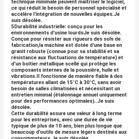
technique minimale peuvent maîtriser le logiciel,
ce qui réduit le besoin de personnel spécialisé et
accélère l'intégration de nouvelles équipes.
Je
Système de mesure de dimension d'image
suis désolée.
5Durabilité industrielle: conçu pour les
environnements d'usine lourds
Je suis désolée.
Projecteur de profil optique
Conçue pour résister aux rigueurs des sols de
fabrication,la machine est dotée d'une base en
granit robuste (connue pour sa stabilité et sa
Microscope de mesure industriel
résistance aux fluctuations de température) et
d'un boîtier métallique scellé qui protège les
composants internes de la poussière, huile et
Machine de mesure du même rang manuelle
vibrations.Il fonctionne de manière fiable à des
températures allant de 15°C à 30°C, sans avoir
besoin de salles climatisées et nécessitant un
Machine de mesure de planéité
entretien minimal (étalonnage annuel uniquement
pour des performances optimales)..
Je suis
désolée.
AOI Testing Machine
Cette durabilité assure une valeur à long terme
pour les entreprises, avec une durée de vie
typique de plus de 10 ans, bien plus longue que
beaucoup d'outils de mesure légers destinés aux
consommateurs.
Je suis désolée.