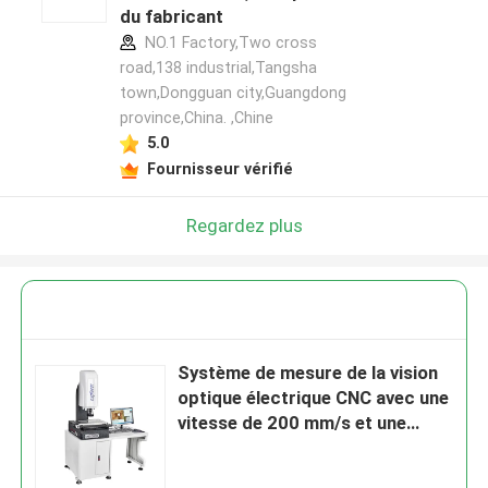
du fabricant
NO.1 Factory,Two cross
road,138 industrial,Tangsha
town,Dongguan city,Guangdong
province,China. ,Chine
5.0
Fournisseur vérifié
Regardez plus
Système de mesure de la vision
optique électrique CNC avec une
vitesse de 200 mm/s et une
précision de 5um