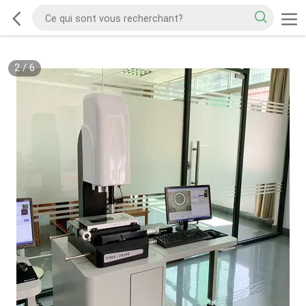
2
/
6