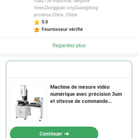
road,138 industrial,Tangsha
town,Dongguan city,Guangdong
province,China. ,Chine
5.0
Fournisseur vérifié
Regardez plus
Machine de mesure vidéo
numérique avec précision 3um
et vitesse de commande
manuelle pour un support
personnalisé
Continuer