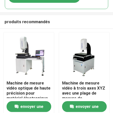
produits recommandés
À la maison
Machine de mesure
Machine de mesure
vidéo optique de haute
vidéo à trois axes XYZ
précision pour
avec une plage de
Produits
matériel électronique
mesure de
avec table en verre de
500x400x200 mm et
envoyer une
envoyer une
330*230mm
certification RoHS
Vidéos