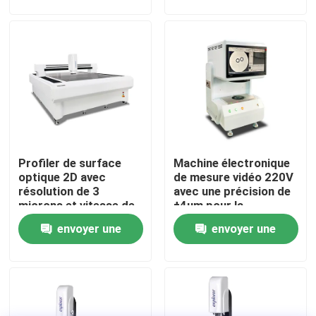
ISO9001
demande
demande
À propos de nous
Visite de l'usine
Contrôle de la qualité
Profiler de surface
Machine électronique
Nous contacter
optique 2D avec
de mesure vidéo 220V
résolution de 3
avec une précision de
microns et vitesse de
±4um pour la
Nouvelles
commande manuelle
détection industrielle
envoyer une
envoyer une
pour la mesure de
précision
demande
demande
Les affaires
Machine de mesure de vision de commande numérique 