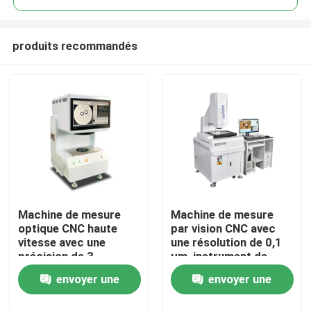
produits recommandés
Machine de mesure
Machine de mesure
À la maison
optique CNC haute
par vision CNC avec
vitesse avec une
une résolution de 0,1
précision de 3
µm, instrument de
Produits
microns pour
mesure d'image
envoyer une
envoyer une
l'inspection optique de
entièrement
précision et le
automatique en
Vidéos
demande
demande