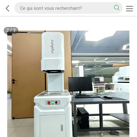
2
/
3