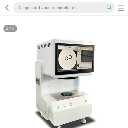
2
/
6