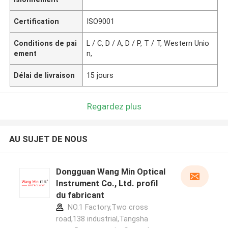
Certification
ISO9001
Conditions de pai
L / C, D / A, D / P, T / T, Western Unio
ement
n,
Délai de livraison
15 jours
Regardez plus
AU SUJET DE NOUS
Dongguan Wang Min Optical
Instrument Co., Ltd. profil
du fabricant
NO.1 Factory,Two cross
road,138 industrial,Tangsha