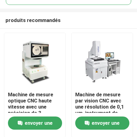
produits recommandés
Machine de mesure
Machine de mesure
À la maison
optique CNC haute
par vision CNC avec
vitesse avec une
une résolution de 0,1
précision de 3
µm, instrument de
Produits
microns pour
mesure d'image
envoyer une
envoyer une
l'inspection optique de
entièrement
précision et le
automatique en
Vidéos
demande
demande