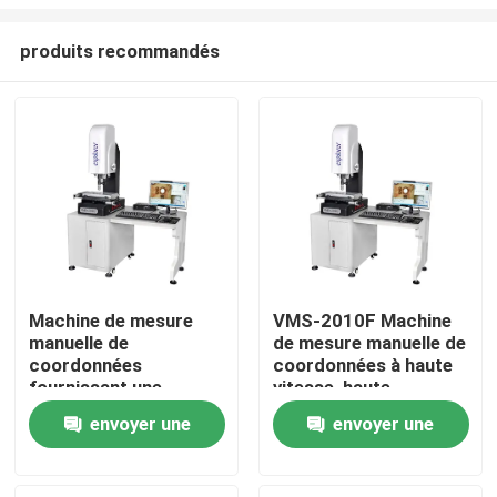
produits recommandés
Machine de mesure
VMS-2010F Machine
manuelle de
de mesure manuelle de
À la maison
coordonnées
coordonnées à haute
fournissant une
vitesse, haute
mesure précise des
précision et logiciel
Produits
envoyer une
envoyer une
coordonnées pour le
d'inspection 3D pour
contrôle et
le contrôle de la
demande
demande
l'inspection des
qualité industrielle
Vidéos