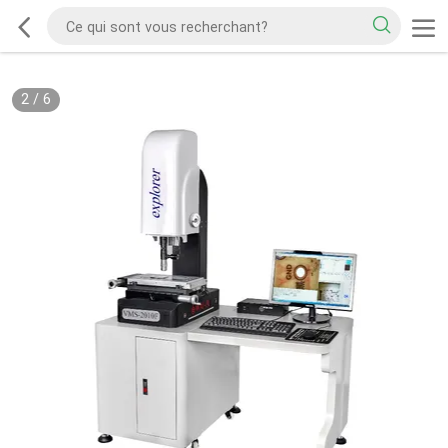
2
/
6