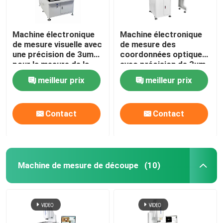
Machine électronique
Machine électronique
de mesure visuelle avec
de mesure des
une précision de 3um
coordonnées optiques
pour la mesure de la
avec précision de 3um
largeur de ligne
et contrôle manuel
meilleur prix
meilleur prix
ITO/TFT et le contrôle
pour la mesure de
manuel de la vitesse
précision
Contact
Contact
Machine de mesure de découpe
(10)