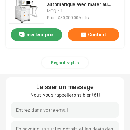
automatique avec matériau
granitique pour la mesure
MOQ：1
À propos de nous
optique
Prix：$30,000.00/sets
meilleur prix
Contact
Visite de l'usine
Contrôle de la qualité
Regardez plus
Nous contacter
Laisser un message
Nouvelles
Nous vous rappellerons bientôt!
Les affaires
Machine de mesure de vision de commande numérique 