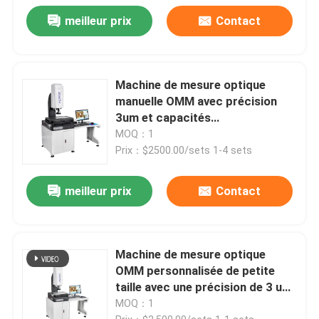
meilleur prix
Contact
Machine de mesure optique
manuelle OMM avec précision
3um et capacités
multifonctionnelles pour la
MOQ：1
mesure vidéo de précision
Prix：$2500.00/sets 1-4 sets
meilleur prix
Contact
Machine de mesure optique
OMM personnalisée de petite
taille avec une précision de 3 um
pour les produits électroniques
MOQ：1