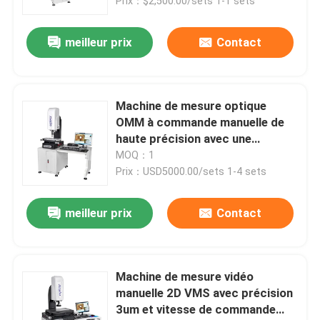
Prix：$2,500.00/sets 1-1 sets
meilleur prix
Contact
Machine de mesure optique
OMM à commande manuelle de
haute précision avec une
précision de 3um
MOQ：1
Prix：USD5000.00/sets 1-4 sets
meilleur prix
Contact
Machine de mesure vidéo
manuelle 2D VMS avec précision
3um et vitesse de commande