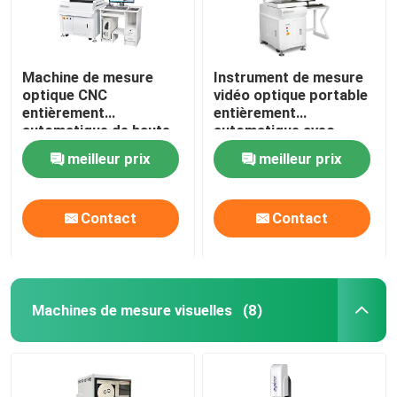
Machine de mesure
Instrument de mesure
optique CNC
vidéo optique portable
entièrement
entièrement
automatique de haute
automatique avec
précision avec
haute précision
meilleur prix
meilleur prix
matériau en granit pour
3+L/200μm pour la
applications
mesure de contour
industrielles
CNC
Contact
Contact
Machines de mesure visuelles
(8)