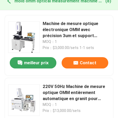
mold omm optical measurement machine fabrication en ligne
(8)
Machine de mesure optique
électronique OMM avec
précision 3um et support
personnalisé pour couper la
MOQ：1
moisissure OEM
Prix：$3,000.00/sets 1-1 sets
meilleur prix
Contact
220V 50Hz Machine de mesure
optique OMM entièrement
automatique en granit pour
électronique et plastique
MOQ：1
Prix：$13,000.00/sets