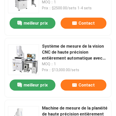
manuelle pour le contrôle des
MOQ：1
dimensions des estampes
Prix：$2500.00/sets 1-4 sets
meilleur prix
Contact
Système de mesure de la vision
CNC de haute précision
entièrement automatique avec
base en granit pour la mesure
MOQ：1
optique
Prix：$13,000.00/sets
À la maison
meilleur prix
Contact
Produits
Machine de mesure de la planéité
de haute précision entièrement
Vidéos