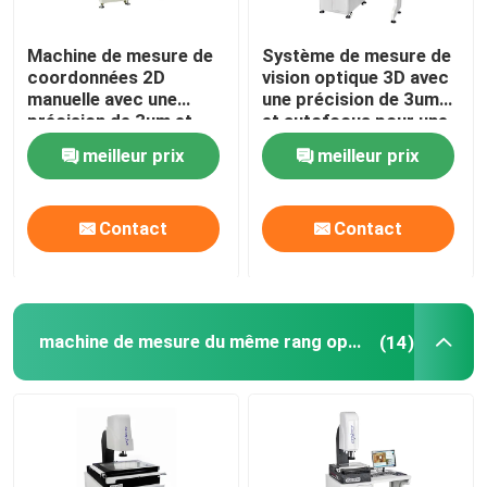
Machine de mesure de
Système de mesure de
coordonnées 2D
vision optique 3D avec
manuelle avec une
une précision de 3um
précision de 3um et
et autofocus pour une
une alimentation de
installation facile dans
meilleur prix
meilleur prix
220V 50Hz pour une
l'électronique
mesure de précision
Contact
Contact
machine de mesure du même rang optique
(14)