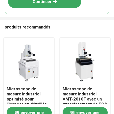
Continuer
produits recommandés
À la maison
Microscope de
Microscope de
mesure industriel
mesure industriel
Produits
optimisé pour
VMT-2010F avec un
l'inspection détaillée
grossissement de 50 à
des composants et la
500 fois, certifié
envoyer une
envoyer une
Vidéos