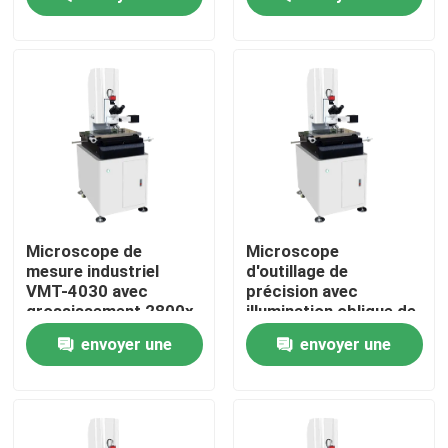
mesure précise en
ISO9001 pour la
assurance industrielle
mesure d'images de
demande
demande
haute précision
À propos de nous
Visite de l'usine
Contrôle de la qualité
Nous contacter
Microscope de
Microscope
mesure industriel
d'outillage de
VMT-4030 avec
précision avec
Nouvelles
grossissement 2800x,
illumination oblique de
bureau de travail en
champ brillant, lumière
envoyer une
envoyer une
granit et
polarisée et
positionnement à vis
grossissement 50-
Les affaires
demande
demande
de précision
500x pour l'inspection
industrielle
Machine de mesure de vision de commande numérique 