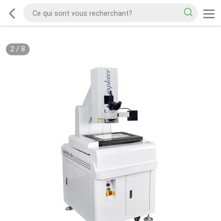
2
/
8