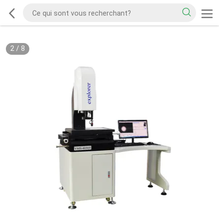
2
/
8