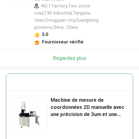
NO.1 Factory,Two cross
road,138 industrial,Tangsha
town,Dongguan city,Guangdong
province,China. ,Chine
5.0
Fournisseur vérifié
Regardez plus
Machine de mesure de
coordonnées 2D manuelle avec
une précision de 3um et une
alimentation de 220V 50Hz pour
une mesure de précision