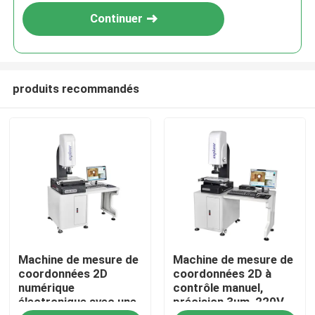
Continuer
produits recommandés
À la maison
Machine de mesure de
Machine de mesure de
Produits
coordonnées 2D
coordonnées 2D à
numérique
contrôle manuel,
électronique avec une
précision 3um, 220V
Vidéos