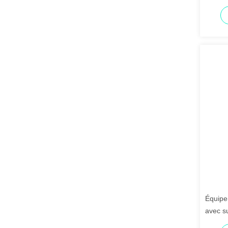
CCD co
Source 
Équipe
avec s
pour u