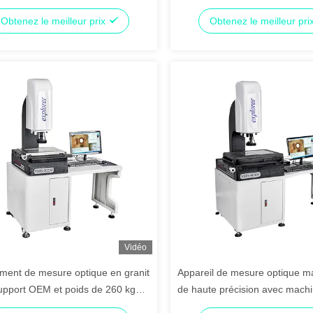
uleur et forme d'anneau LED
de 3 µm et une alimentation d
Obtenez le meilleur prix
Obtenez le meilleur pri
de lumière froide super brillante
Vidéo
ment de mesure optique en granit
Appareil de mesure optique m
upport OEM et poids de 260 kg
de haute précision avec mach
nité ophtalmologique
mesure tridimensionnelle en m