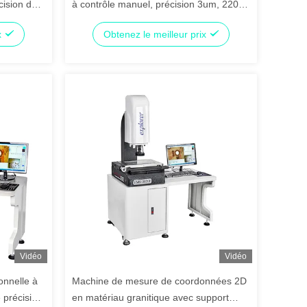
ision de
à contrôle manuel, précision 3um, 220V
/s pour la
50Hz, dispositif de mesure optique
x
Obtenez le meilleur prix
Vidéo
Vidéo
onnelle à
Machine de mesure de coordonnées 2D
précision
en matériau granitique avec support