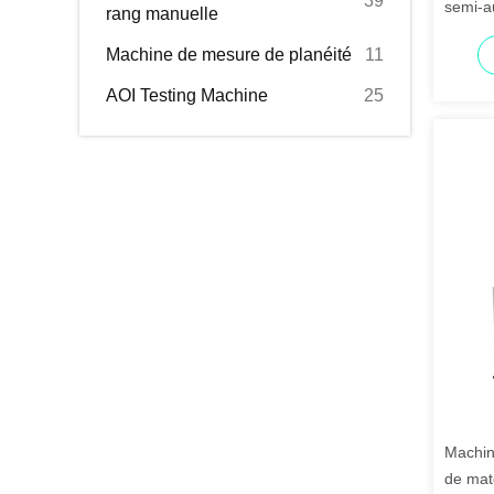
39
semi-a
rang manuelle
avec u
Machine de mesure de planéité
11
220V/50
plastiq
AOI Testing Machine
25
Machin
de mat