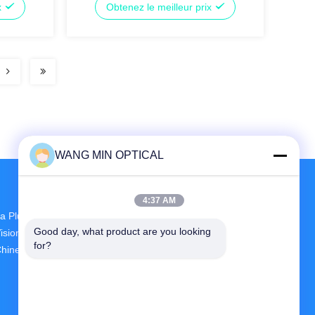
x
Obtenez le meilleur prix
WANG MIN OPTICAL
4:37 AM
a Plus Grande R & D Et La Production CNC
Good day, what product are you looking 
ision Measuring Machine Fournisseur En
for?
hine