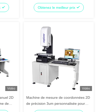
e 220 V
OEM ODM et garantie de 3 ans
x
Obtenez le meilleur prix
Vidéo
Vidéo
anuel 2D
Machine de mesure de coordonnées 2D
ine de
de précision 3um personnalisée pour
atériau
l'inspection de téléphones mobiles