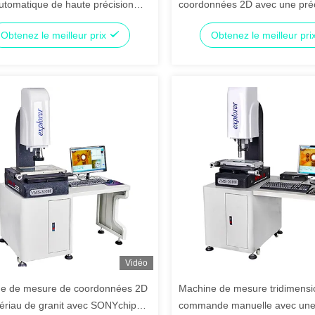
utomatique de haute précision
coordonnées 2D avec une préc
ne précision de 3um, alimentation
5um et une vitesse de 200 mm
Obtenez le meilleur prix
Obtenez le meilleur pri
Hz pour l'électricité et les
mesure optique
ues
Vidéo
e de mesure de coordonnées 2D
Machine de mesure tridimensi
ériau de granit avec SONYchip1/3
commande manuelle avec une 