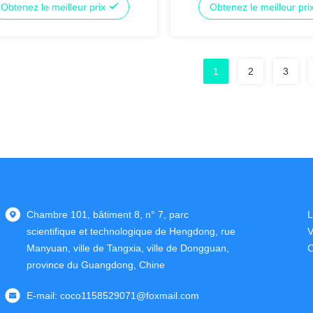
Obtenez le meilleur prix
Obtenez le meilleur pri
granit
1
2
3
Chambre 101, bâtiment 8, n° 7, parc
L
scientifique et technologique de Hengdong, rue
V
Manyuan, ville de Tangxia, ville de Dongguan,
C
province du Guangdong, Chine
E-mail:
coco1158529071@foxmail.com