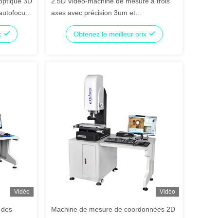
optique 3D
2.5D Vidéo-machine de mesure à trois
autofocus
axes avec précision 3um et
s
fonctionnalité entièrement automatique
x
Obtenez le meilleur prix
Vidéo
Vidéo
 des
Machine de mesure de coordonnées 2D