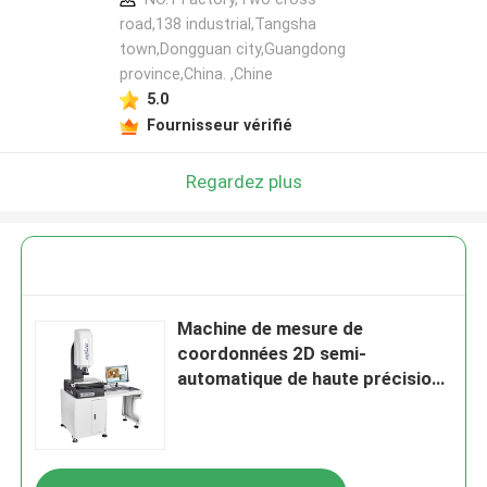
road,138 industrial,Tangsha
town,Dongguan city,Guangdong
province,China. ,Chine
5.0
Fournisseur vérifié
Regardez plus
Machine de mesure de
coordonnées 2D semi-
automatique de haute précision
avec une précision de 3um,
alimentation 220V/50Hz pour
l'électricité et les plastiques