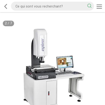
2
/
7