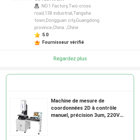
NO.1 Factory,Two cross
road,138 industrial,Tangsha
town,Dongguan city,Guangdong
province,China. ,Chine
5.0
Fournisseur vérifié
Regardez plus
Machine de mesure de
coordonnées 2D à contrôle
manuel, précision 3um, 220V
50Hz, dispositif de mesure
optique