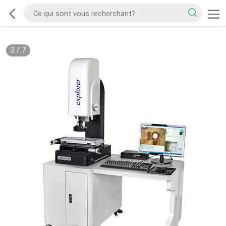
2
/
7