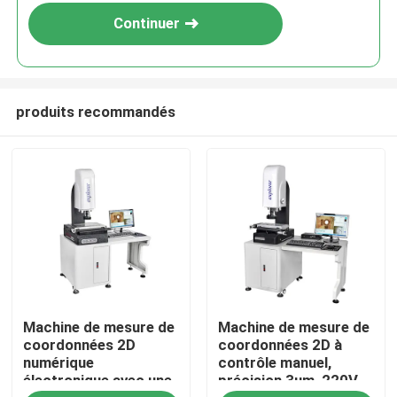
Continuer
produits recommandés
À la maison
Machine de mesure de
Machine de mesure de
Produits
coordonnées 2D
coordonnées 2D à
numérique
contrôle manuel,
électronique avec une
précision 3um, 220V
Vidéos